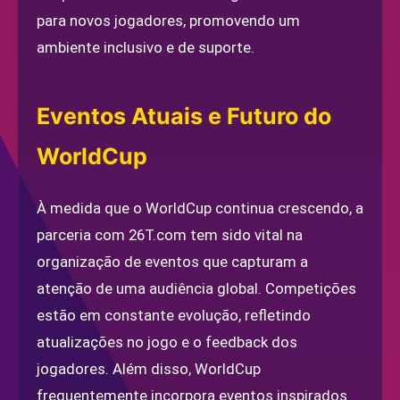
para novos jogadores, promovendo um
ambiente inclusivo e de suporte.
Eventos Atuais e Futuro do
WorldCup
À medida que o WorldCup continua crescendo, a
parceria com 26T.com tem sido vital na
organização de eventos que capturam a
atenção de uma audiência global. Competições
estão em constante evolução, refletindo
atualizações no jogo e o feedback dos
jogadores. Além disso, WorldCup
frequentemente incorpora eventos inspirados