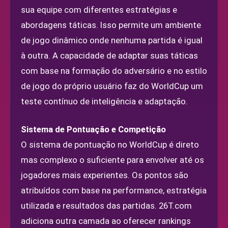
sua equipe com diferentes estratégias e
abordagens táticas. Isso permite um ambiente
de jogo dinâmico onde nenhuma partida é igual
à outra. A capacidade de adaptar suas táticas
com base na formação do adversário e no estilo
de jogo do próprio usuário faz do WorldCup um
teste contínuo de inteligência e adaptação.
Sistema de Pontuação e Competição
O sistema de pontuação no WorldCup é direto
mas complexo o suficiente para envolver até os
jogadores mais experientes. Os pontos são
atribuídos com base na performance, estratégia
utilizada e resultados das partidas. 26T.com
adiciona outra camada ao oferecer rankings