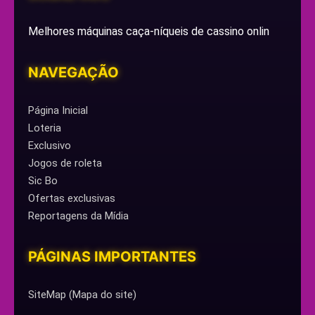
Melhores máquinas caça-níqueis de cassino onlin
NAVEGAÇÃO
Página Inicial
Loteria
Exclusivo
Jogos de roleta
Sic Bo
Ofertas exclusivas
Reportagens da Mídia
PÁGINAS IMPORTANTES
SiteMap (Mapa do site)