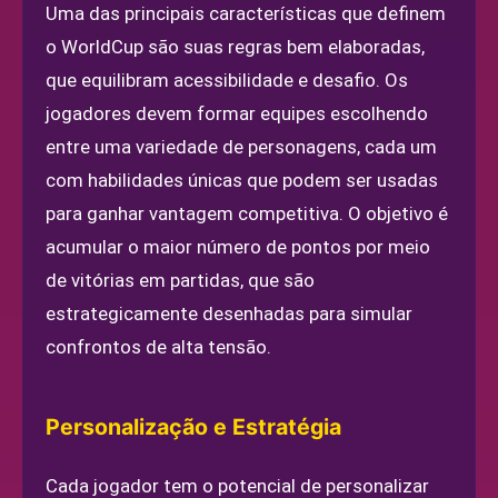
Uma das principais características que definem
o WorldCup são suas regras bem elaboradas,
que equilibram acessibilidade e desafio. Os
jogadores devem formar equipes escolhendo
entre uma variedade de personagens, cada um
com habilidades únicas que podem ser usadas
para ganhar vantagem competitiva. O objetivo é
acumular o maior número de pontos por meio
de vitórias em partidas, que são
estrategicamente desenhadas para simular
confrontos de alta tensão.
Personalização e Estratégia
Cada jogador tem o potencial de personalizar