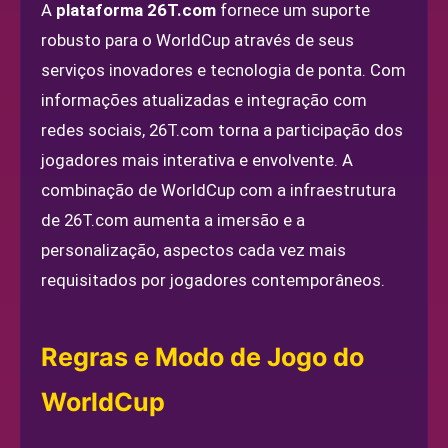
A
plataforma 26T.com
fornece um suporte
robusto para o WorldCup através de seus
serviços inovadores e tecnologia de ponta. Com
informações atualizadas e integração com
redes sociais, 26T.com torna a participação dos
jogadores mais interativa e envolvente. A
combinação de WorldCup com a infraestrutura
de 26T.com aumenta a imersão e a
personalização, aspectos cada vez mais
requisitados por jogadores contemporâneos.
Regras e Modo de Jogo do
WorldCup