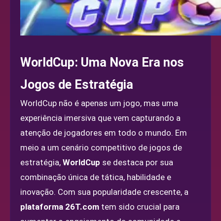
WorldCup: Uma Nova Era nos
Jogos de Estratégia
WorldCup não é apenas um jogo, mas uma
experiência imersiva que vem capturando a
atenção de jogadores em todo o mundo. Em
meio a um cenário competitivo de jogos de
estratégia,
WorldCup
se destaca por sua
combinação única de tática, habilidade e
inovação. Com sua popularidade crescente, a
plataforma 26T.com
tem sido crucial para