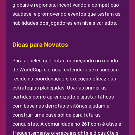
globais e regionais, incentivando a competição
saudável e promovendo eventos que testam as
habilidades dos jogadores em níveis variados.
Dicas para Novatos
Para aqueles que estão começando no mundo
de WorldCup, é crucial entender que o sucesso
reside na coordenação e execução eficaz das
estratégias planejadas. Usar as primeiras
partidas como aprendizado e ajustar táticas
com base nas derrotas e vitórias ajudam a
construir uma base sólida para futuras
conquistas. A comunidade no 26T.com é ativa e
frequentemente oferece insights e dicas úteis