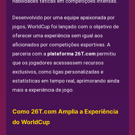
habilidades táticas em competições intensas.
Desenvolvido por uma equipe apaixonada por
jogos, WorldCup foi lançado com o objetivo de
oferecer uma experiência sem igual aos
aficionados por competições esportivas. A
parceria com a
plataforma 26T.com
permitiu
que os jogadores acessassem recursos
exclusivos, como ligas personalizadas e
estatísticas em tempo real, aprimorando ainda
mais a experiência de jogo.
Como 26T.com Amplia a Experiência
do WorldCup