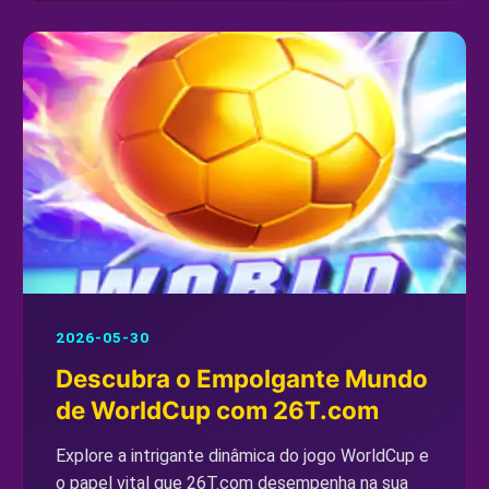
2026-05-30
Descubra o Empolgante Mundo
de WorldCup com 26T.com
Explore a intrigante dinâmica do jogo WorldCup e
o papel vital que 26T.com desempenha na sua