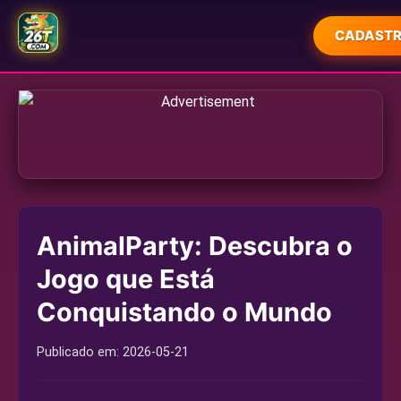
CADASTR
INÍCIO
LOTERIA
EXCLUSIVO
JOGOS DE ROLETA
AnimalParty: Descubra o
SIC BO
Jogo que Está
OFERTAS EXCLUSIVAS
Conquistando o Mundo
REPORTAGENS DA MÍDIA
Publicado em:
2026-05-21